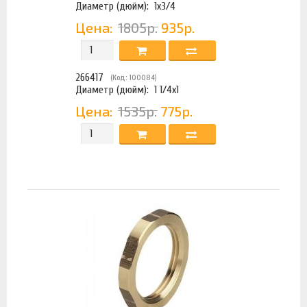
Диаметр (дюйм):
1х3/4
Цена:
1805р.
935р.
266417
(Код: 100084)
Диаметр (дюйм):
1 1/4х1
Цена:
1535р.
775р.