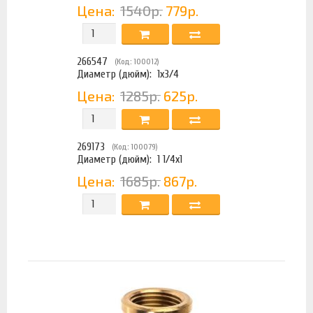
Цена:
1540р.
779р.
266547
(Код: 100012)
Диаметр (дюйм):
1х3/4
Цена:
1285р.
625р.
269173
(Код: 100079)
Диаметр (дюйм):
1 1/4х1
Цена:
1685р.
867р.