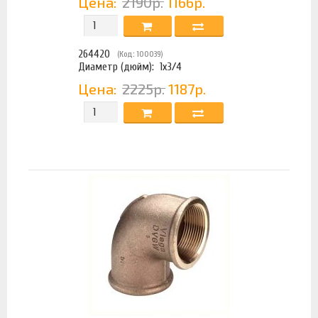
Цена:
2190р.
1166р.
264420
(Код: 100039)
Диаметр (дюйм):
1х3/4
Цена:
2225р.
1187р.