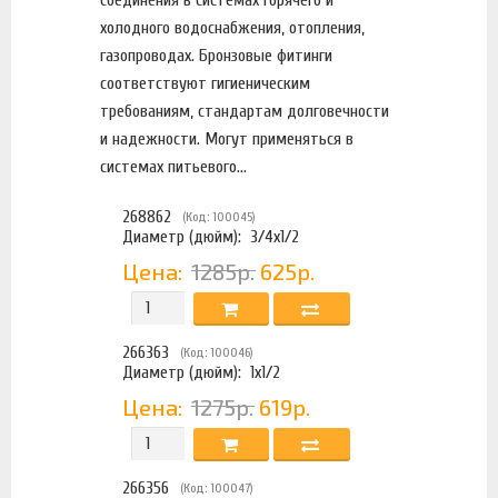
соединения в системах горячего и
холодного водоснабжения, отопления,
газопроводах. Бронзовые фитинги
соответствуют гигиеническим
требованиям, стандартам долговечности
и надежности. Могут применяться в
системах питьевого...
268862
(Код: 100045)
Диаметр (дюйм):
3/4х1/2
Цена:
1285р.
625р.
266363
(Код: 100046)
Диаметр (дюйм):
1х1/2
Цена:
1275р.
619р.
266356
(Код: 100047)