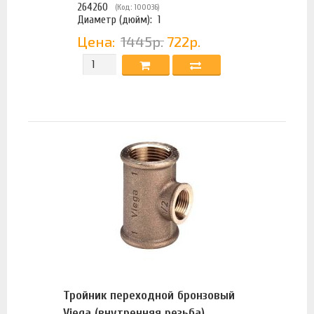
264260
(Код: 100036)
Диаметр (дюйм):
1
Цена:
1445р.
722р.
Тройник переходной бронзовый
Viega (внутренняя резьба)