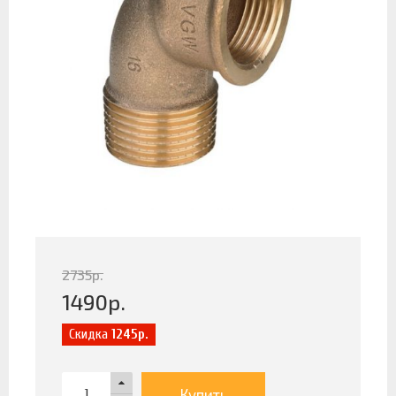
2735
р.
1490
р.
Скидка
1245р.
Купить