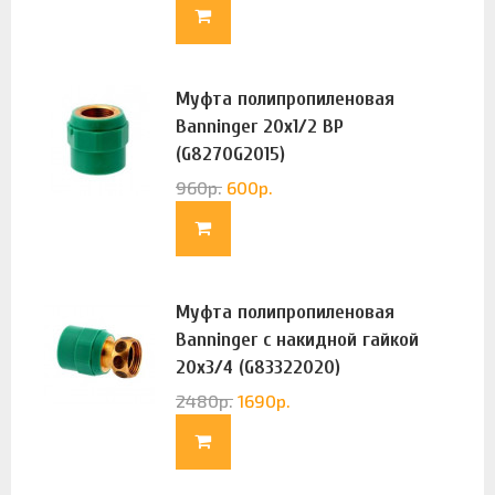
Муфта полипропиленовая
Banninger 20х1/2 ВР
(G8270G2015)
960
р.
600
р.
Муфта полипропиленовая
Banninger с накидной гайкой
20х3/4 (G83322020)
2480
р.
1690
р.