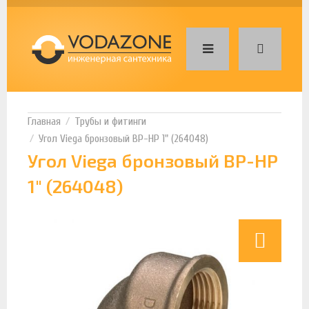
Трубы и фитинги
Угол Viega бронзовый ВР-НР 1" (264048)
Угол Viega бронзовый ВР-НР
1" (264048)