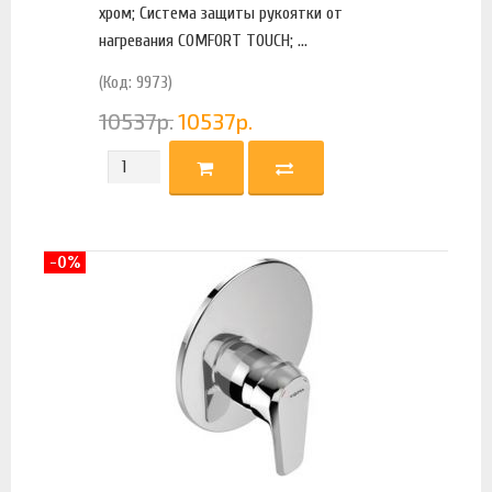
хром; Система защиты рукоятки от
нагревания COMFORT TOUCH; ...
(Код: 9973)
10537
р.
10537
р.
-0%