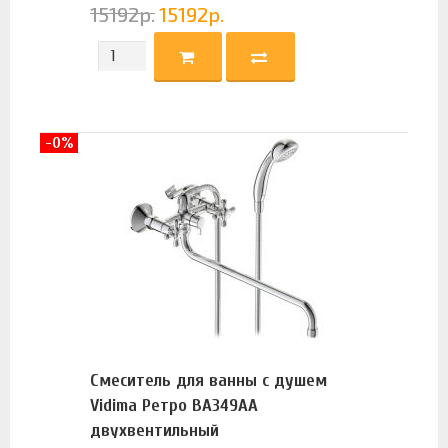
15192
р.
15192
р.
-0%
Смеситель для ванны с душем
Vidima Ретро BA349AA
двухвентильный