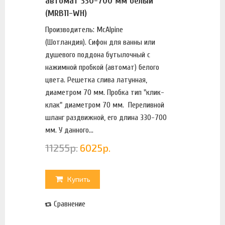
автомат 330-700 мм белый
(MRB11-WH)
Производитель: McAlpine
(Шотландия). Сифон для ванны или
душевого поддона бутылочный с
нажимной пробкой (автомат) белого
цвета. Решетка слива латунная,
диаметром 70 мм. Пробка тип "клик-
клак" диаметром 70 мм. Переливной
шланг раздвижной, его длина 330-700
мм. У данного...
11255
р.
6025
р.
Купить
Сравнение