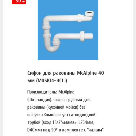
-50%
Сифон для раковины McAlpine 40
мм (MRSK14-HCLI)
Производитель: McAlpine
(Шотландия). Сифон трубный для
раковины (кухонной мойки) без
выпуска.Комплектуется: подводной
трубой (вход 1 1/2"«мама», L254мм,
D40мм) под 90° в комплекте с "низким"