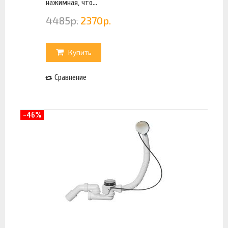
нажимная, что...
4485
р.
2370
р.
Купить
Сравнение
-46%