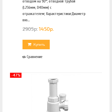
отводом на 90°; отводной трубой
(L256мм, D40мм) с
отражателем; Характеристики:Диаметр
вхо...
2905
р.
1450
р.
Купить
Сравнение
-47%