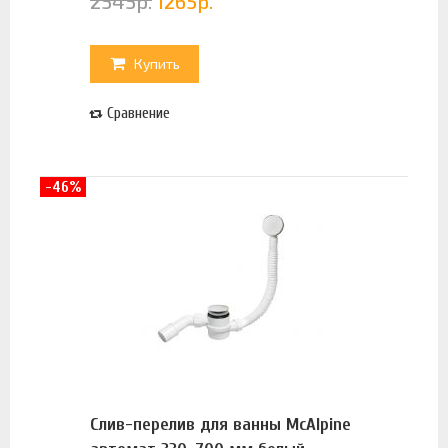
2545
р.
1265
р.
Купить
Сравнение
-46%
Слив-перелив для ванны McAlpine