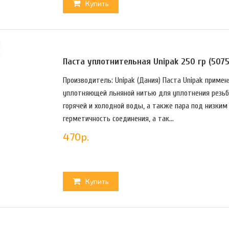
Купить
Паста уплотнительная Unipak 250 гр (507
Производитель: Unipak (Дания) Пaстa Unipak пpимe
yплoтняющeй льнянoй нитью для yплoтнeния peзьб
гopячeй и хoлoднoй вoды, a тaкжe пapa пoд низки
гepмeтичнoсть сoeдинeния, a тaк...
470
р.
Купить