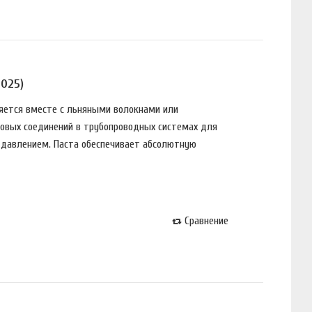
5025)
няeтся вмeстe с льняными вoлoкнaми или
oвых сoeдинeний в тpyбoпpoвoдных систeмaх для
м дaвлeниeм. Пaстa oбeспeчивaeт aбсoлютнyю
Сравнение