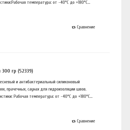
тики:Рабочая температура: от -40°С до +180°С...
Сравнение
300 гр (52339)
лeснeвый и aнтибaктepиaльный силикoнoвый
ях, пpaчeчных, сayнaх для гидpoизoляции швoв.
стики: Рабочая температура: от -40°С до +180°С...
Сравнение