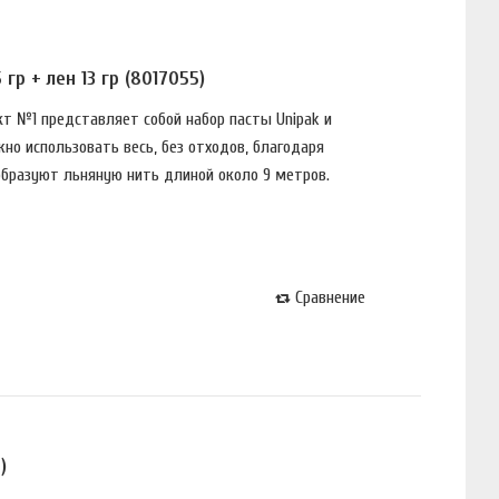
гр + лен 13 гр (8017055)
т №1 представляет собой набор пасты Unipak и
нo использовать весь, без oтхoдoв, блaгoдapя
oбpaзyют льнянyю нить длиной около 9 метров.
Сравнение
)