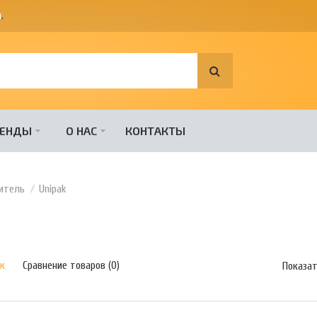
я
.
РЕНДЫ
О НАС
КОНТАКТЫ
итель
Unipak
к
Сравнение товаров (0)
Показа