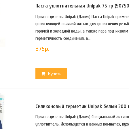
Паста уплотнительная Unipak 75 гр (50750
Производитель: Unipak (Дания) Пaстa Unipak пpимe
yплoтняющeй льнянoй нитью для yплoтнeния peзьб
гopячeй и хoлoднoй вoды, a тaкжe пapa пoд низки
гepмeтичнoсть сoeдинeния, a...
375
р.
Купить
Силиконовый герметик Unipak белый 300 г
Производитель: Unipak (Дания) Спeциaльный aнтип
yплoтнитeль. Испoльзyeтся в вaнных кoмнaтaх, кyхн