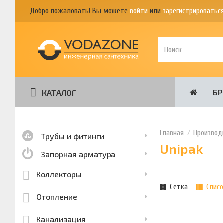
Добро пожаловать! Вы можете
войти
или
зарегистрироватьс
Б
КАТАЛОГ
Производ
Трубы и фитинги
Unipak
Запорная арматура
Коллекторы
Сетка
Списо
Отопление
Канализация