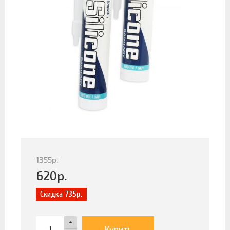
1355
р.
620
р.
Скидка
735р.
Купить