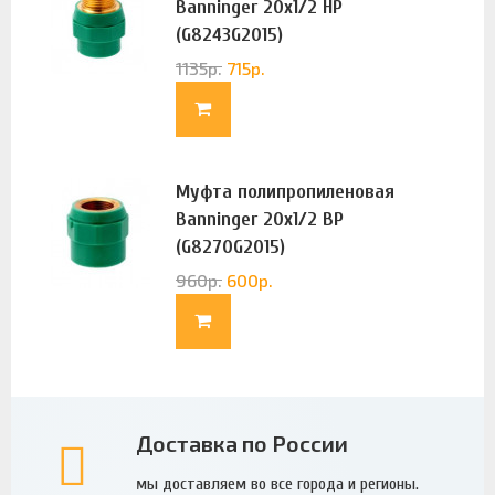
Banninger 20х1/2 НР
(G8243G2015)
1135
р.
715
р.
Муфта полипропиленовая
Banninger 20х1/2 ВР
(G8270G2015)
960
р.
600
р.
Доставка по России
мы доставляем во все города и регионы.