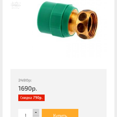
2480
р.
1690
р.
Скидка
790р.
Купить