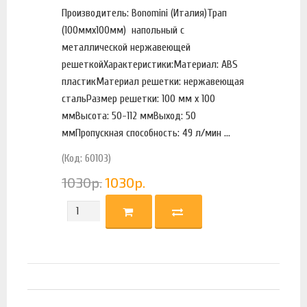
Производитель: Bonomini (Италия)Трап
(100ммх100мм) напольный с
металлической нержавеющей
решеткойХарактеристики:Материал: ABS
пластикМатериал решетки: нержавеющая
стальРазмер решетки: 100 мм х 100
ммВысота: 50-112 ммВыход: 50
ммПропускная способность: 49 л/мин ...
(Код: 60103)
1030
р.
1030
р.