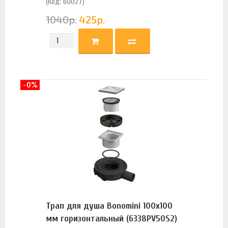
(Код: 60027)
1040
р.
425
р.
-0%
Трап для душа Bonomini 100х100
мм горизонтальный (6338PV50S2)