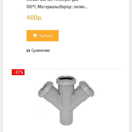
100*С.Материалы:Корпус: полип...
400
р.
Купить
Сравнение
-33%