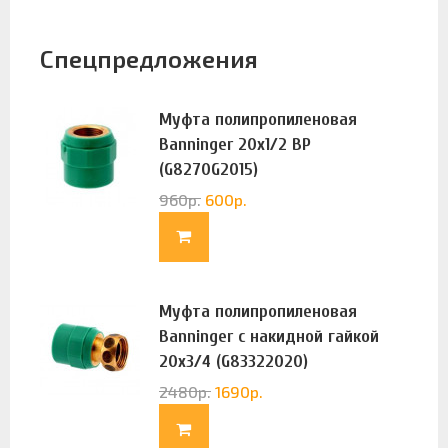
Спецпредложения
Муфта полипропиленовая
Banninger 20х1/2 ВР
(G8270G2015)
960
р.
600
р.
Муфта полипропиленовая
Banninger с накидной гайкой
20х3/4 (G83322020)
2480
р.
1690
р.