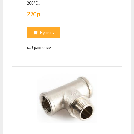
200°С...
270
р.
Купить
Сравнение