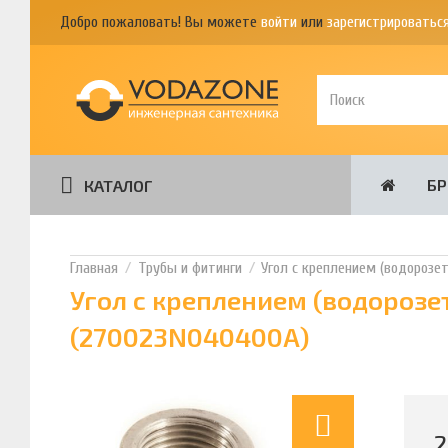
Добро пожаловать! Вы можете
войти
или
зарегистрироватьс
Б
КАТАЛОГ
Трубы и фитинги
Угол с креплением (водорозет
Угол с креплением (водорозет
(270023N040400A)
2