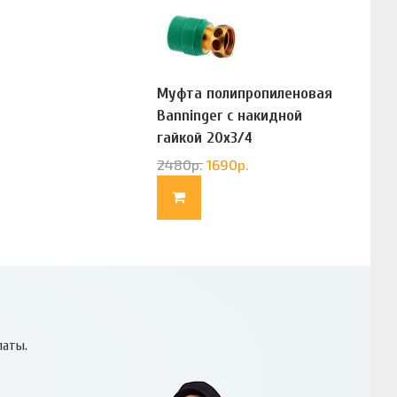
Муфта полипропиленовая
Banninger с накидной
гайкой 20х3/4
(G83322020)
2480
р.
1690
р.
латы.