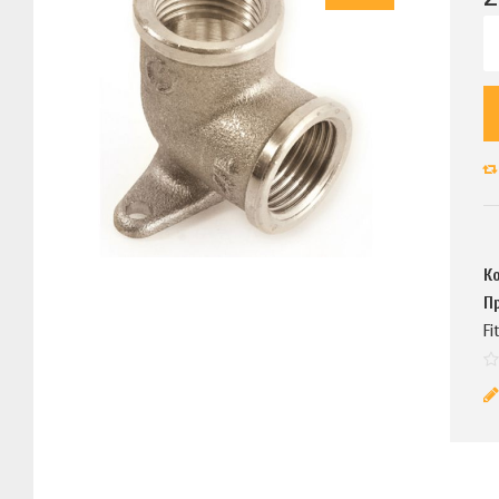
К
П
Fi