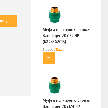
авку
Муфта полипропиленовая
Banninger 20х1/2 НР
(G8243G2015)
1135
р.
715
р.
Муфта полипропиленовая
Banninger 20х3/4 НР