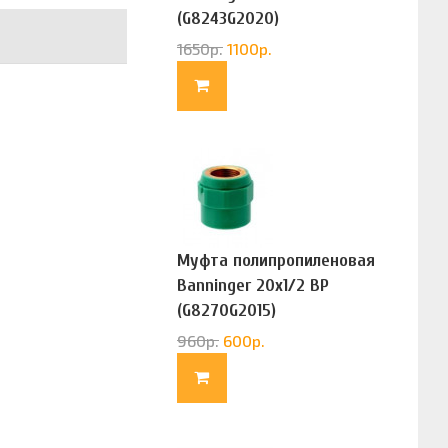
(G8243G2020)
1650
р.
1100
р.
Муфта полипропиленовая
Banninger 20х1/2 ВР
(G8270G2015)
960
р.
600
р.