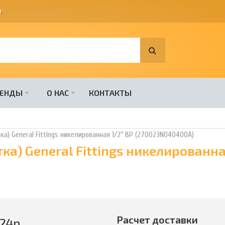
я
.
РЕНДЫ
О НАС
КОНТАКТЫ
ка) General Fittings никелированная 1/2" ВР (270023N040400A)
ка) General Fittings никелированна
Расчет доставки
24
р.