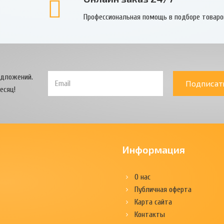
Профессиональная помощь в подборе товаро
едложений.
Подписат
есяц!
Информация
О нас
Публичная оферта
Карта сайта
Контакты