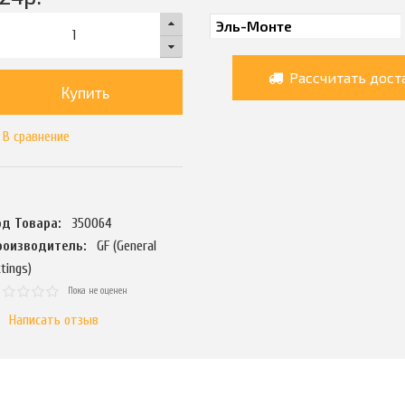
Рассчитать дост
Купить
В сравнение
од Товара:
350064
роизводитель:
GF (General
ttings)
Пока не оценен
Написать отзыв