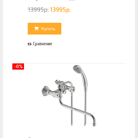
13995
р.
13995
р.
Купить
Сравнение
-0%