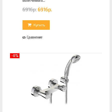
облегченного...
6916
р.
6916
р.
Купить
Сравнение
-0%