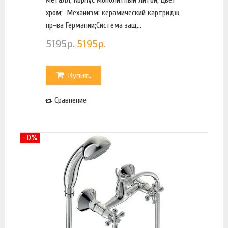
хром; Механизм: керамический картридж
пр-ва Германии;Система защ...
5195
р.
5195
р.
Купить
Сравнение
-0%