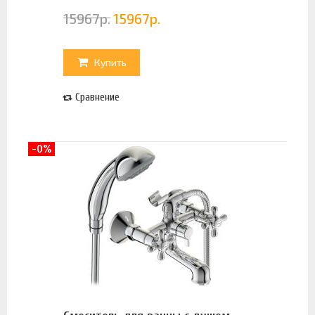
15967
р.
15967
р.
Купить
Сравнение
-0%