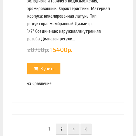
холодного и горячего водоснабжения,
хромированный. Характеристики: Материал
корпуса: никелированная латунь Тип
редуктора: мембранный Диаметр:
1/2" Соединение: наружная/внутренняя
резьба Диапазон регули...
20790
р.
15400
р.
Купить
Сравнение
1
2
>
>|