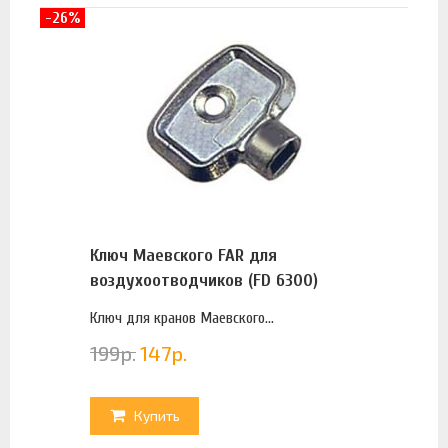
-26%
Ключ Маевского FAR для
воздухоотводчиков (FD 6300)
Ключ для кранов Маевского...
199
р.
147
р.
Купить