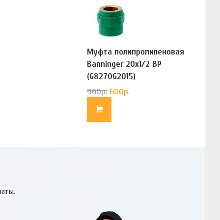
Муфта полипропиленовая
Banninger 20х1/2 ВР
(G8270G2015)
960
р.
600
р.
латы.