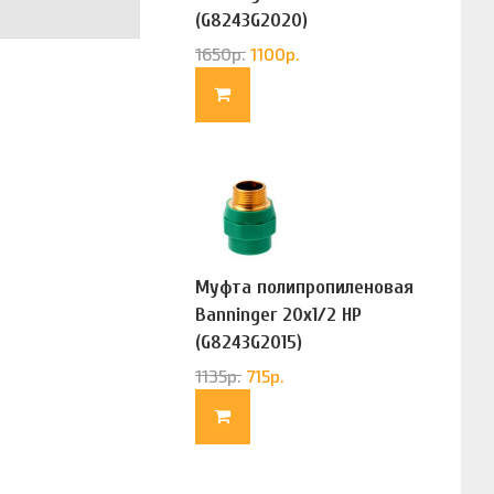
(G8243G2020)
1650
р.
1100
р.
Муфта полипропиленовая
Banninger 20х1/2 НР
(G8243G2015)
1135
р.
715
р.