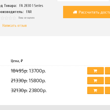
од Товара:
FA 2830 1 Series
Рассчитать дост
роизводитель:
FAR
Пока не оценен
Написать отзыв
Цена, ₽
18495р.
13700р.
21330р.
15800р.
32130р.
23800р.