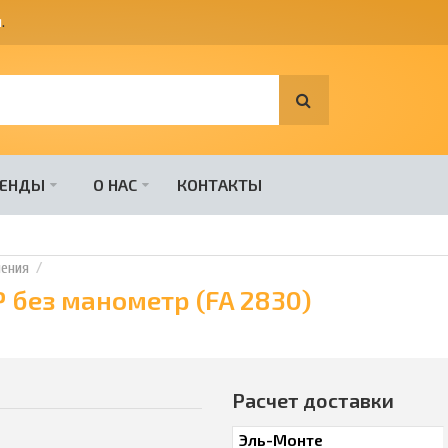
я
.
РЕНДЫ
О НАС
КОНТАКТЫ
ения
 без манометр (FA 2830)
Расчет доставки