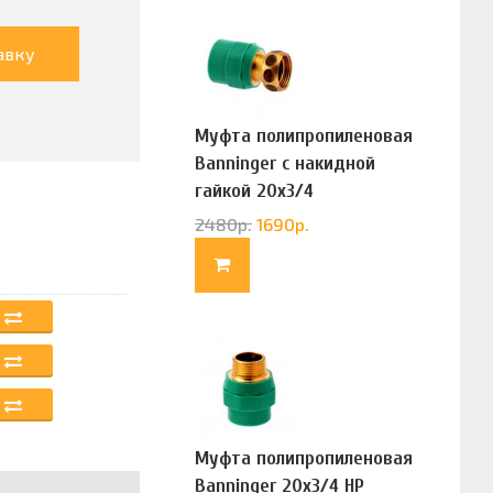
авку
Муфта полипропиленовая
Banninger с накидной
гайкой 20х3/4
(G83322020)
2480
р.
1690
р.
Муфта полипропиленовая
Banninger 20х3/4 НР