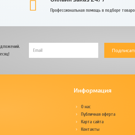
Профессиональная помощь в подборе товаро
едложений.
Подписат
есяц!
Информация
О нас
Публичная оферта
Карта сайта
Контакты