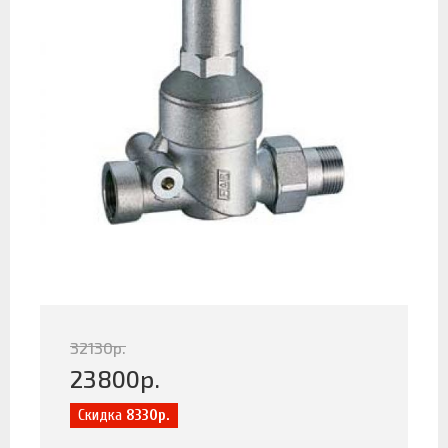
32130
р.
23800
р.
Скидка
8330р.