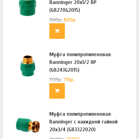
Banninger 20х1/2 ВР
(G8270G2015)
960
р.
600
р.
Муфта полипропиленовая
Banninger 20х1/2 НР
(G8243G2015)
1135
р.
715
р.
Муфта полипропиленовая
Banninger с накидной гайкой
20х3/4 (G83322020)
2480
р.
1690
р.