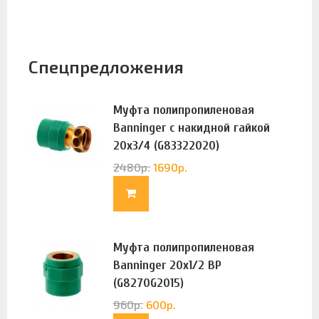
Спецпредложения
Муфта полипропиленовая
Banninger с накидной гайкой
20х3/4 (G83322020)
2480
р.
1690
р.
Муфта полипропиленовая
Banninger 20х1/2 ВР
(G8270G2015)
960
р.
600
р.