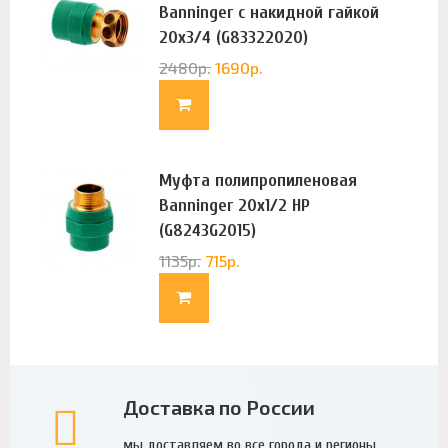
Banninger с накидной гайкой
20х3/4 (G83322020)
2480
р.
1690
р.
Муфта полипропиленовая
Banninger 20х1/2 НР
(G8243G2015)
1135
р.
715
р.
Доставка по России
мы доставляем во все города и регионы.