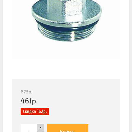
623
р.
461
р.
Скидка
162р.
Купить