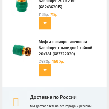
Banninger 20х1/2 НР
(G8243G2015)
1135
р.
715
р.
Муфта полипропиленовая
Banninger с накидной гайкой
20х3/4 (G83322020)
2480
р.
1690
р.
Доставка по России
мы доставляем во все города и регионы.