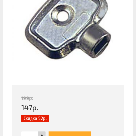
199
р.
147
р.
Скидка
52р.