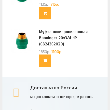
1135
р.
715
р.
Муфта полипропиленовая
Banninger 20х3/4 НР
(G8243G2020)
1650
р.
1100
р.
Доставка по России
мы доставляем во все города и регионы.