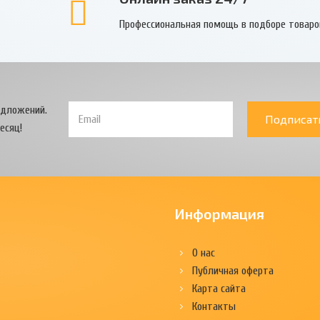
Профессиональная помощь в подборе товаро
едложений.
Подписат
есяц!
Информация
О нас
Публичная оферта
Карта сайта
Контакты