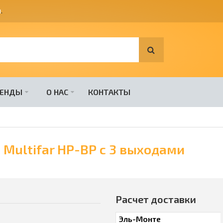
я
.
РЕНДЫ
О НАС
КОНТАКТЫ
Multifar НР-ВР с 3 выходами
Расчет доставки