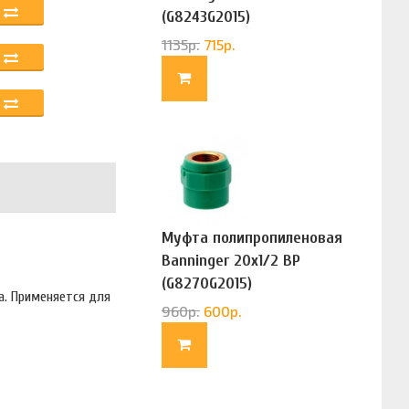
(G8243G2015)
1135
р.
715
р.
Муфта полипропиленовая
Banninger 20х1/2 ВР
(G8270G2015)
а. Применяется для
960
р.
600
р.