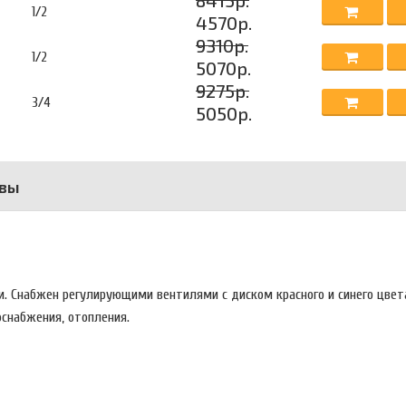
8415р.
1/2
4570р.
9310р.
1/2
5070р.
9275р.
3/4
5050р.
вы
. Снабжен регулирующими вентилями с диском красного и синего цвет
оснабжения, отопления.