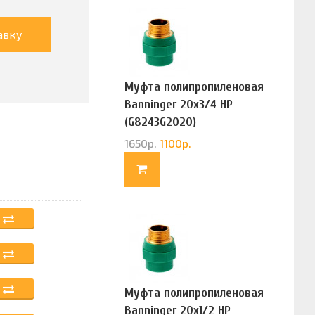
авку
Муфта полипропиленовая
Banninger 20х3/4 НР
(G8243G2020)
1650
р.
1100
р.
Муфта полипропиленовая
Banninger 20х1/2 НР