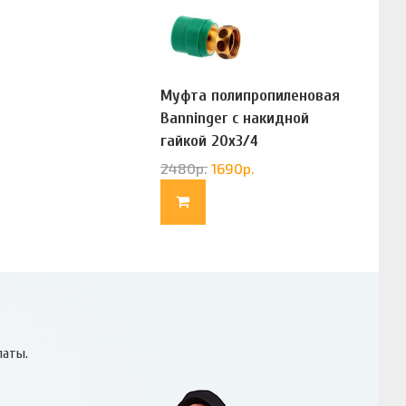
Муфта полипропиленовая
Banninger с накидной
гайкой 20х3/4
(G83322020)
2480
р.
1690
р.
латы.