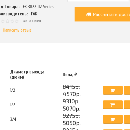
од Товара:
FK 3822 112 Series
Рассчитать дост
роизводитель:
FAR
Пока не оценен
Написать отзыв
Диаметр выхода
Цена, ₽
(дюйм)
8415р.
1/2
4570р.
9310р.
1/2
5070р.
9275р.
3/4
5050р.