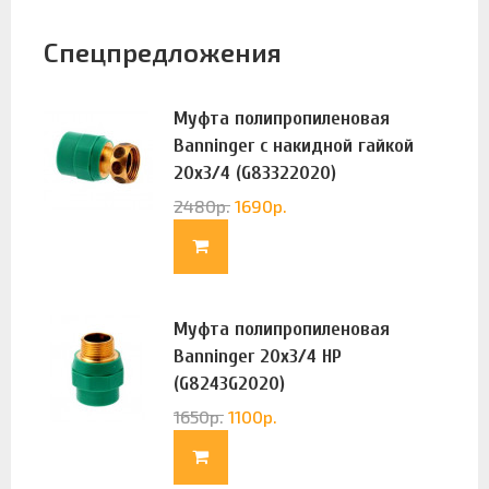
Спецпредложения
Муфта полипропиленовая
Banninger с накидной гайкой
20х3/4 (G83322020)
2480
р.
1690
р.
Муфта полипропиленовая
Banninger 20х3/4 НР
(G8243G2020)
1650
р.
1100
р.