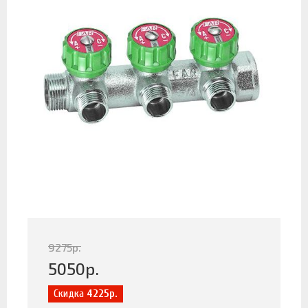
9275
р.
5050
р.
Скидка
4225р.