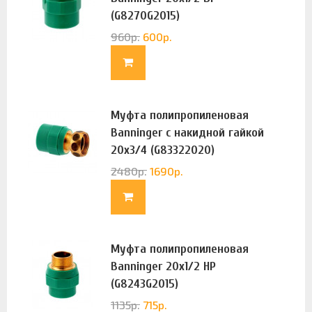
(G8270G2015)
960
р.
600
р.
Муфта полипропиленовая
Banninger с накидной гайкой
20х3/4 (G83322020)
2480
р.
1690
р.
Муфта полипропиленовая
Banninger 20х1/2 НР
(G8243G2015)
1135
р.
715
р.