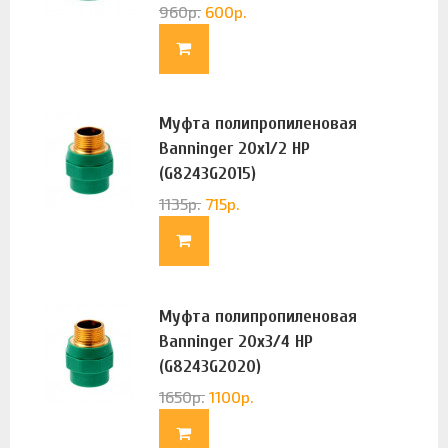
960
р.
600
р.
Муфта полипропиленовая
Banninger 20х1/2 НР
(G8243G2015)
1135
р.
715
р.
Муфта полипропиленовая
Banninger 20х3/4 НР
(G8243G2020)
1650
р.
1100
р.