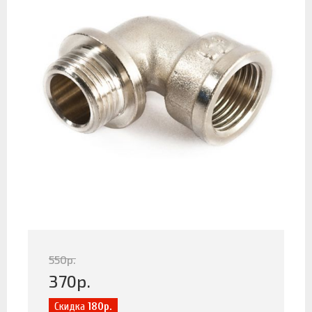
550
р.
370
р.
Скидка
180р.