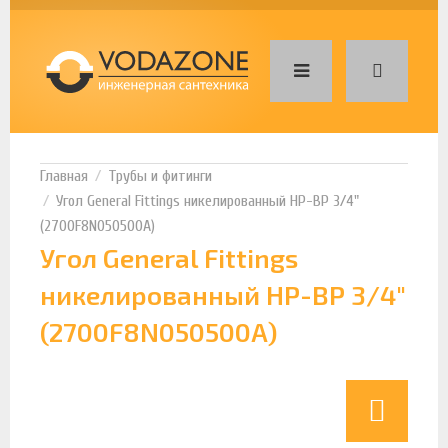
Трубы и фитинги
Угол General Fittings никелированный НР-ВР 3/4"
(2700F8N050500A)
Угол General Fittings
никелированный НР-ВР 3/4"
(2700F8N050500A)