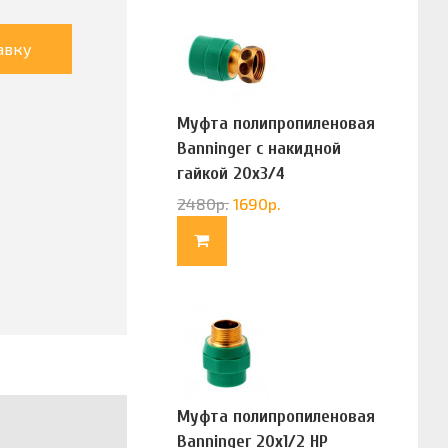
авку
Муфта полипропиленовая
Banninger с накидной
гайкой 20х3/4
(G83322020)
2480
р.
1690
р.
Муфта полипропиленовая
Banninger 20х1/2 НР