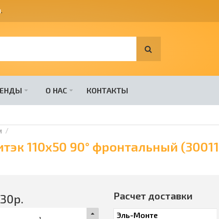
я
.
РЕНДЫ
О НАС
КОНТАКТЫ
и
тэк 110х50 90° фронтальный (3001
Расчет доставки
330
р.