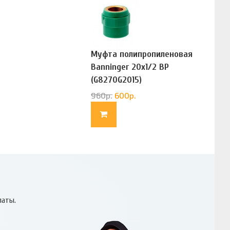
Муфта полипропиленовая
Banninger 20х1/2 ВР
(G8270G2015)
960
р.
600
р.
латы.