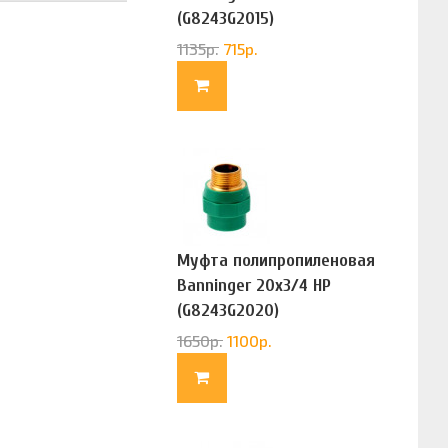
(G8243G2015)
1135
р.
715
р.
Муфта полипропиленовая
Banninger 20х3/4 НР
(G8243G2020)
1650
р.
1100
р.