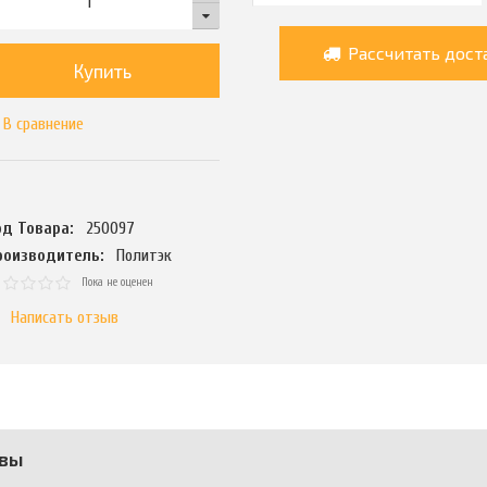
Рассчитать дост
Купить
В сравнение
од Товара:
250097
роизводитель:
Политэк
Пока не оценен
Написать отзыв
вы