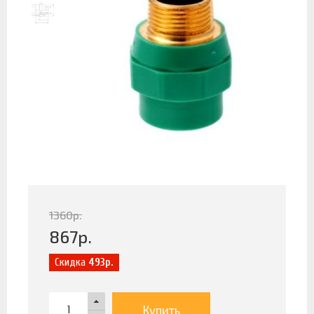
1360
р.
867
р.
Скидка
493р.
Купить