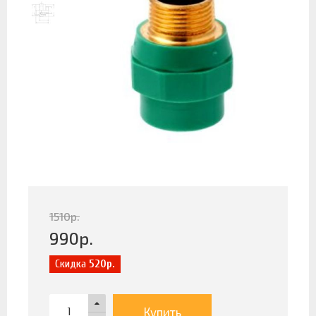
1510
р.
990
р.
Скидка
520р.
Купить