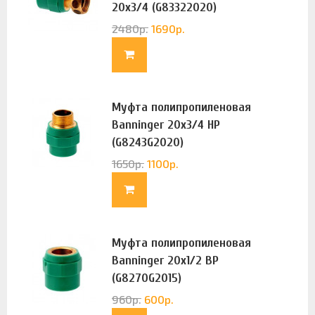
20х3/4 (G83322020)
2480
р.
1690
р.
Муфта полипропиленовая
Banninger 20х3/4 НР
(G8243G2020)
1650
р.
1100
р.
Муфта полипропиленовая
Banninger 20х1/2 ВР
(G8270G2015)
960
р.
600
р.