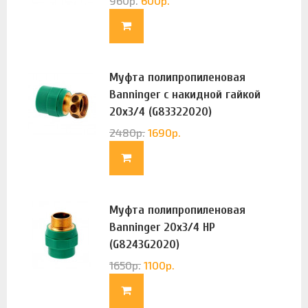
960
р.
600
р.
Муфта полипропиленовая
Banninger с накидной гайкой
20х3/4 (G83322020)
2480
р.
1690
р.
Муфта полипропиленовая
Banninger 20х3/4 НР
(G8243G2020)
1650
р.
1100
р.