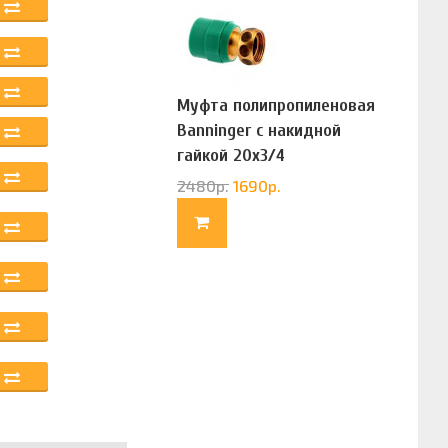
Муфта полипропиленовая
Banninger с накидной
гайкой 20х3/4
(G83322020)
2480
р.
1690
р.