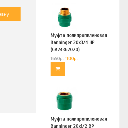
авку
Муфта полипропиленовая
Banninger 20х3/4 НР
(G8243G2020)
1650
р.
1100
р.
Муфта полипропиленовая
Banninger 20х1/2 ВР