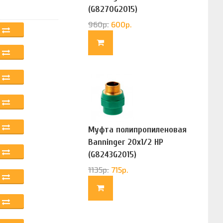
(G8270G2015)
960
р.
600
р.
Муфта полипропиленовая
Banninger 20х1/2 НР
(G8243G2015)
1135
р.
715
р.