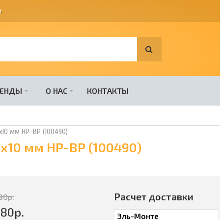
я
.
РЕНДЫ
О НАС
КОНТАКТЫ
"x10 мм НР-ВР (100490)
"x10 мм НР-ВР (100490)
Расчет доставки
80
р.
380
р.