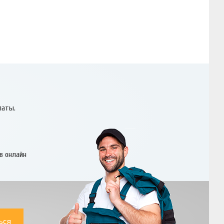
латы.
в онлайн
ься