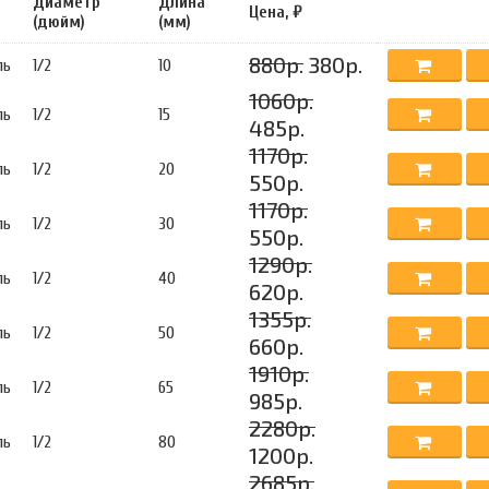
Диаметр
Длина
Цена, ₽
(дюйм)
(мм)
880р.
380р.
ль
1/2
10
1060р.
ль
1/2
15
485р.
1170р.
ль
1/2
20
550р.
1170р.
ль
1/2
30
550р.
1290р.
ль
1/2
40
620р.
1355р.
ль
1/2
50
660р.
1910р.
ль
1/2
65
985р.
2280р.
ль
1/2
80
1200р.
2685р.