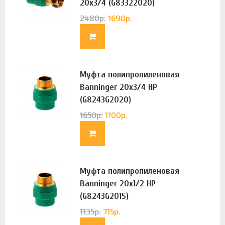
20х3/4 (G83322020)
2480
р.
1690
р.
Муфта полипропиленовая
Banninger 20х3/4 НР
(G8243G2020)
1650
р.
1100
р.
Муфта полипропиленовая
Banninger 20х1/2 НР
(G8243G2015)
1135
р.
715
р.