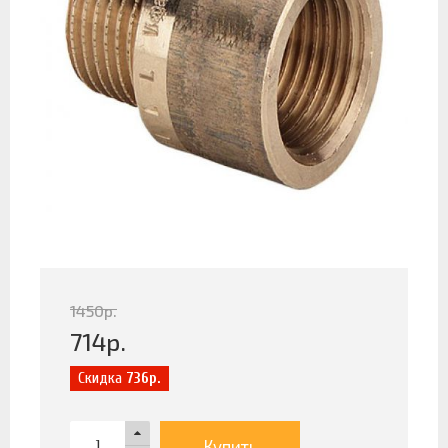
1450
р.
714
р.
Скидка
736р.
Купить