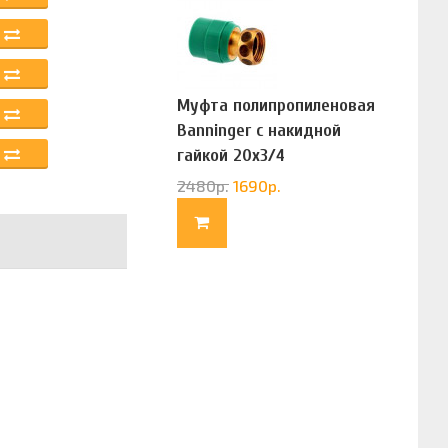
Муфта полипропиленовая
Banninger с накидной
гайкой 20х3/4
(G83322020)
2480
р.
1690
р.