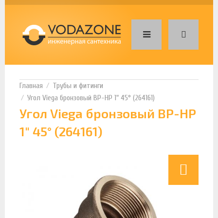
Трубы и фитинги
Угол Viega бронзовый ВР-НР 1" 45° (264161)
Угол Viega бронзовый ВР-НР
1" 45° (264161)