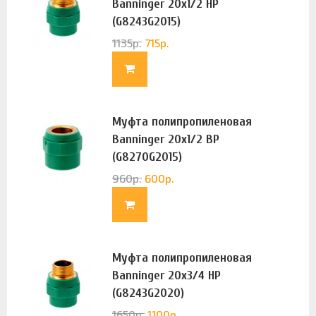
Banninger 20х1/2 НР
(G8243G2015)
1135
р.
715
р.
Муфта полипропиленовая
Banninger 20х1/2 ВР
(G8270G2015)
960
р.
600
р.
Муфта полипропиленовая
Banninger 20х3/4 НР
(G8243G2020)
1650
р.
1100
р.