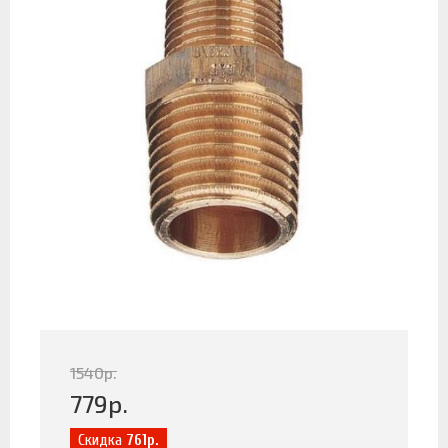
1540
р.
779
р.
Скидка
761р.