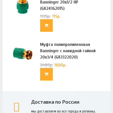
Banninger 20х1/2 НР
(G8243G2015)
1135
р.
715
р.
Муфта полипропиленовая
Banninger с накидной гайкой
20х3/4 (G83322020)
2480
р.
1690
р.
Доставка по России
мы доставляем во все города и регионы.