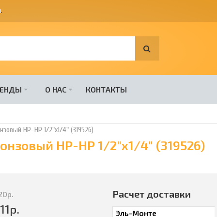
я
.
РЕНДЫ
О НАС
КОНТАКТЫ
зовый НР-НР 1/2"х1/4" (319526)
онзовый НР-НР 1/2"х1/4" (319526)
Расчет доставки
20
р.
11
р.