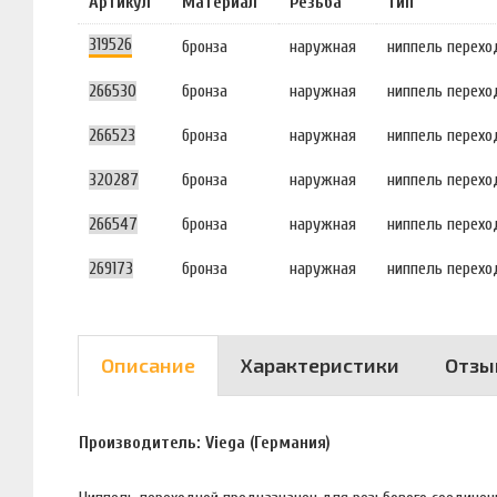
Артикул
Материал
Резьба
Тип
319526
бронза
наружная
ниппель перехо
266530
бронза
наружная
ниппель перехо
266523
бронза
наружная
ниппель перехо
320287
бронза
наружная
ниппель перехо
266547
бронза
наружная
ниппель перехо
269173
бронза
наружная
ниппель перехо
Описание
Характеристики
Отзы
Производитель: Viega (Германия)