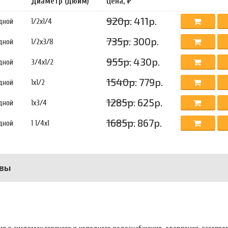
Диаметр (дюйм)
Цена, ₽
920р.
411р.
дной
1/2х1/4
735р.
300р.
дной
1/2х3/8
955р.
430р.
дной
3/4х1/2
1540р.
779р.
дной
1х1/2
1285р.
625р.
дной
1х3/4
1685р.
867р.
дной
1 1/4х1
вы