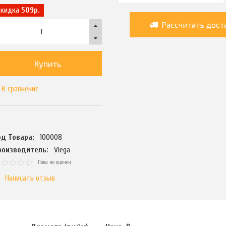
Скидка
509р.
Рассчитать дост
Купить
В сравнение
од Товара:
100008
роизводитель:
Viega
Пока не оценен
Написать отзыв