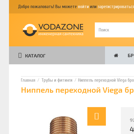
Добро пожаловать! Вы можете
войти
или
зарегистрироватьс
Б
КАТАЛОГ
Трубы и фитинги
Ниппель переходной Viega брон
Ниппель переходной Viega бр
9
4