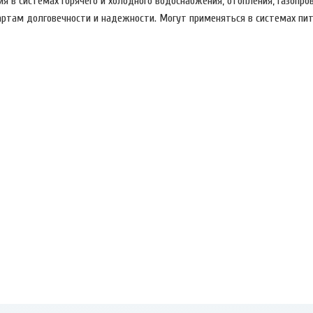
я в системах горячего и холодного водоснабжения, отопления, газопро
артам долговечности и надежности. Могут применяться в системах пит