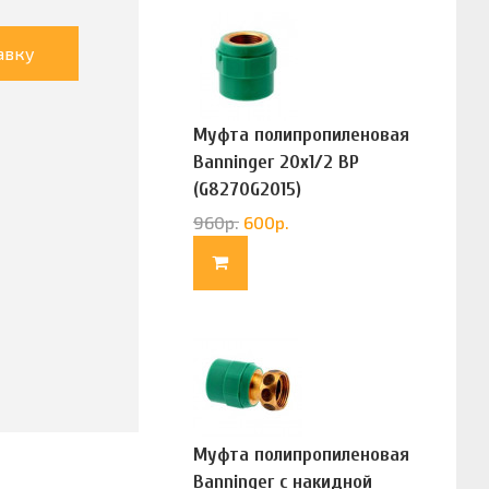
авку
Муфта полипропиленовая
Banninger 20х1/2 ВР
(G8270G2015)
960
р.
600
р.
Муфта полипропиленовая
Banninger с накидной