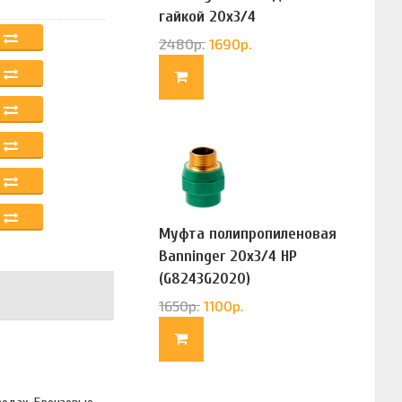
гайкой 20х3/4
(G83322020)
2480
р.
1690
р.
Муфта полипропиленовая
Banninger 20х3/4 НР
(G8243G2020)
1650
р.
1100
р.