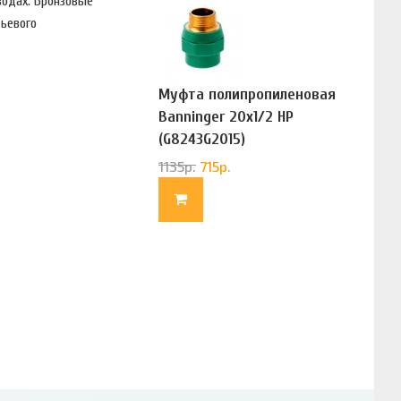
водах. Бронзовые
ьевого
Муфта полипропиленовая
Banninger 20х1/2 НР
(G8243G2015)
1135
р.
715
р.