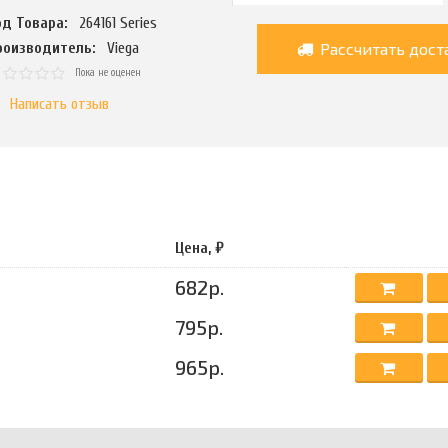
од Товара:
264161 Series
Рассчитать дост
роизводитель:
Viega
Пока не оценен
Написать отзыв
Цена, ₽
682р.
795р.
965р.