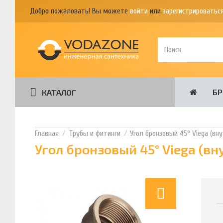
Добро пожаловать! Вы можете
войти
или
зарегистрироватьс
Б
КАТАЛОГ
Трубы и фитинги
Угол бронзовый 45° Viega (вн
Угол бронзовый 45° Viega (в