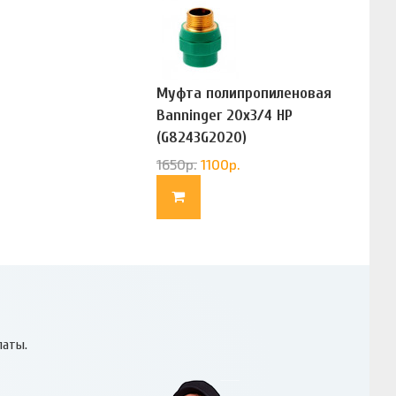
Муфта полипропиленовая
Banninger 20х3/4 НР
(G8243G2020)
1650
р.
1100
р.
латы.