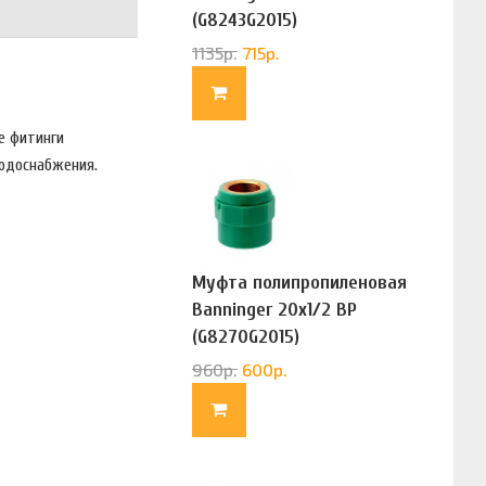
(G8243G2015)
1135
р.
715
р.
е фитинги
водоснабжения.
Муфта полипропиленовая
Banninger 20х1/2 ВР
(G8270G2015)
960
р.
600
р.