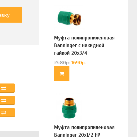
авку
Муфта полипропиленовая
Banninger с накидной
гайкой 20х3/4
(G83322020)
2480
р.
1690
р.
Муфта полипропиленовая
Banninger 20х1/2 НР