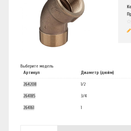
К
П
Выберите модель
Артикул
Диаметр (дюйм)
264208
1/2
264185
3/4
264161
1