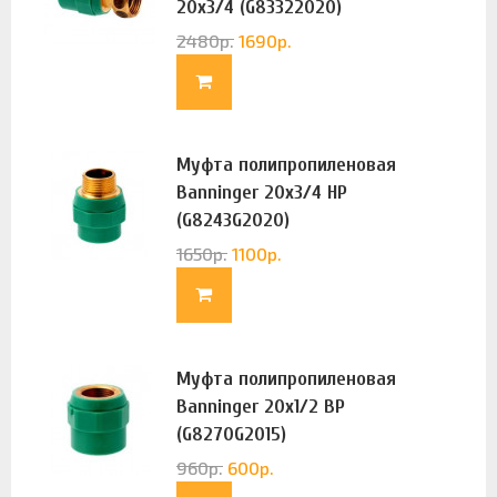
20х3/4 (G83322020)
2480
р.
1690
р.
Муфта полипропиленовая
Banninger 20х3/4 НР
(G8243G2020)
1650
р.
1100
р.
Муфта полипропиленовая
Banninger 20х1/2 ВР
(G8270G2015)
960
р.
600
р.