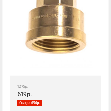
1275
р.
619
р.
Скидка
656р.