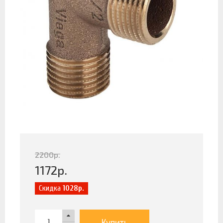
2200
р.
1172
р.
Скидка
1028р.
Купить