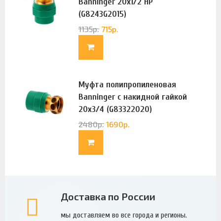
Banninger 20х1/2 НР
(G8243G2015)
1135
р.
715
р.
Муфта полипропиленовая
Banninger с накидной гайкой
20х3/4 (G83322020)
2480
р.
1690
р.
Доставка по России
мы доставляем во все города и регионы.