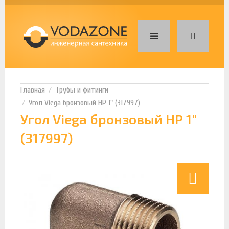
Трубы и фитинги
Угол Viega бронзовый НР 1" (317997)
Угол Viega бронзовый НР 1"
(317997)