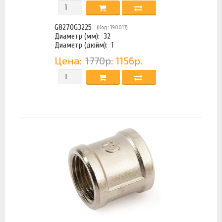
G8270G3225
(Код: 390017)
Диаметр (мм):
32
Диаметр (дюйм):
1
Цена:
1770р.
1156р.