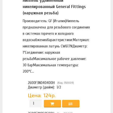
Ниппель удлиненный
никелированный General Fittings
(наружная резьба)
Производитель: GF (Италия)Ниппель
предназначена для резьбового соединения
в системах горячего и холодного
водоснабженияХарактеристики:Материал:
никелированная латунь CW617NДиаметр:
1"Соединение: наружная
резьбаМаксимальное рабочее давление:
30 барМаксимальная температура:
200°С...
2600F3N040400H
(Код: 350009)
Диаметр (дюйм):
1/2
Цена:
124р.