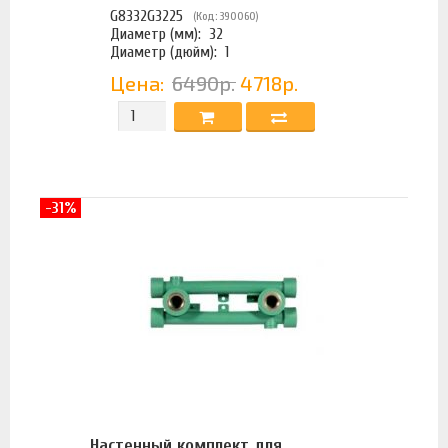
G8332G3225
(Код: 390060)
Диаметр (мм):
32
Диаметр (дюйм):
1
Цена:
6490р.
4718р.
-31%
Настенный комплект для