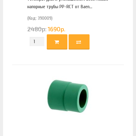
напорные трубы PP-RCT от Baen...
(Код: 390009)
2480
р.
1690
р.