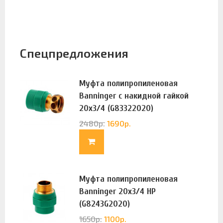
Спецпредложения
Муфта полипропиленовая
Banninger с накидной гайкой
20х3/4 (G83322020)
2480
р.
1690
р.
Муфта полипропиленовая
Banninger 20х3/4 НР
(G8243G2020)
1650
р.
1100
р.