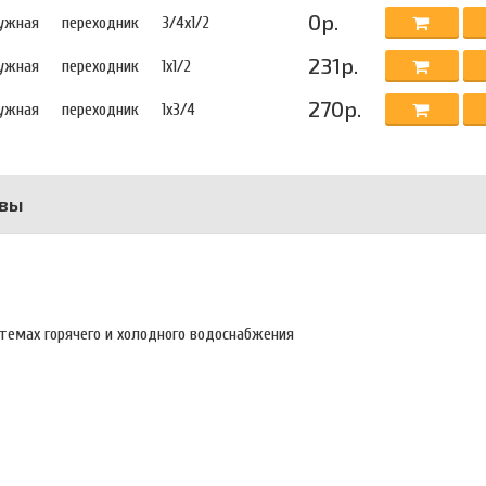
0р.
ужная
переходник
3/4х1/2
231р.
ужная
переходник
1х1/2
270р.
ужная
переходник
1х3/4
вы
стемах горячего и холодного водоснабжения