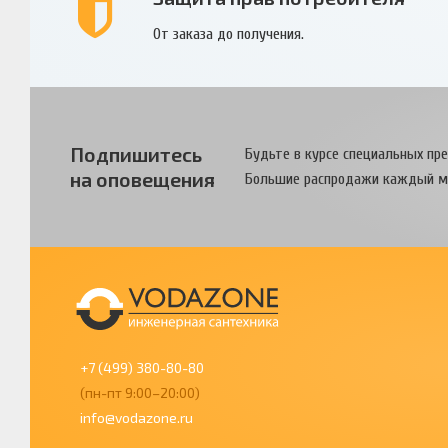
От заказа до получения.
Подпишитесь
Будьте в курсе специальных пр
на оповещения
Большие распродажи каждый м
+7 (499) 380-80-80
(пн-пт 9:00–20:00)
info@vodazone.ru