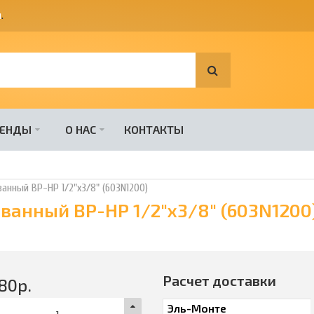
я
.
РЕНДЫ
О НАС
КОНТАКТЫ
ванный ВР-НР 1/2"х3/8" (603N1200)
ованный ВР-НР 1/2"х3/8" (603N1200
Расчет доставки
80
р.