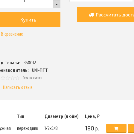
Рассчитать дост
Купить
В сравнение
од Товара:
350012
роизводитель:
UNI-FITT
Пока не оценен
Написать отзыв
Тип
Диаметр (дюйм)
Цена, ₽
180р.
ужная
переходник
1/2х3/8