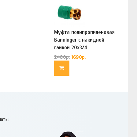
Муфта полипропиленовая
Banninger с накидной
гайкой 20х3/4
(G83322020)
2480
р.
1690
р.
латы.