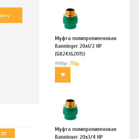
авку
Муфта полипропиленовая
Banninger 20х1/2 НР
(G8243G2015)
1135
р.
715
р.
Муфта полипропиленовая
Banninger 20х3/4 НР