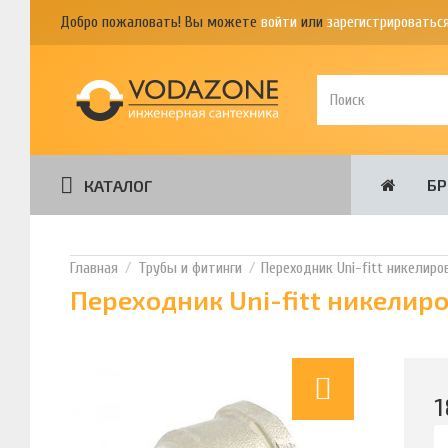
Добро пожаловать! Вы можете
войти
или
зарегистрироватьс
Б
КАТАЛОГ
Трубы и фитинги
Переходник Uni-fitt никелиро
Переходник Uni-fitt никелир
1