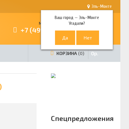
Эль-Монте
Ваш город —
Эль-Монте
Угадали?
Многоканальный телефон
+7 (499) 380-80-80
0
р.
КОРЗИНА
0
)
Спецпредложения