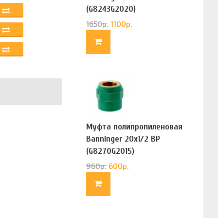
(G8243G2020)
1650
р.
1100
р.
Муфта полипропиленовая
Banninger 20х1/2 ВР
(G8270G2015)
960
р.
600
р.