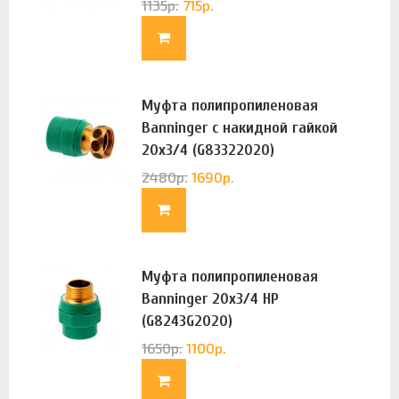
1135
р.
715
р.
Муфта полипропиленовая
Banninger с накидной гайкой
20х3/4 (G83322020)
2480
р.
1690
р.
Муфта полипропиленовая
Banninger 20х3/4 НР
(G8243G2020)
1650
р.
1100
р.