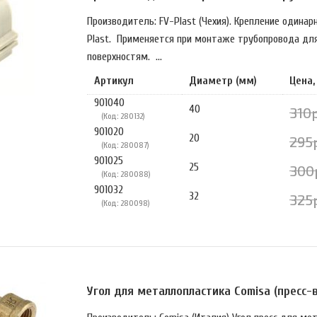
Производитель: FV-Plast (Чехия). Крепление одина
Plast. Применяется при монтаже трубопровода для
поверхностям. ...
Артикул
Диаметр (мм)
Цена,
901040
40
310р
(Код: 280132)
901020
20
295
(Код: 280087)
901025
25
300
(Код: 280088)
901032
32
325
(Код: 280098)
Угол для металлопластика Comisa (пресс-