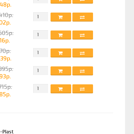
48р.
410р.
02р.
605р.
16р.
70р.
39р.
395р.
93р.
715р.
85р.
-Plast