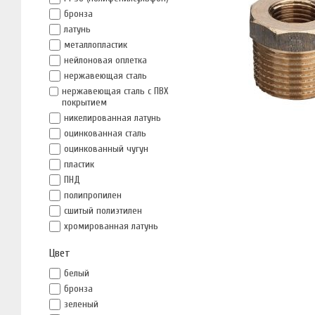
бронза
латунь
металлопластик
нейлоновая оплетка
нержавеющая сталь
нержавеющая сталь с ПВХ
покрытием
никелированная латунь
оцинкованная сталь
оцинкованный чугун
пластик
ПНД
полипропилен
сшитый полиэтилен
хромированная латунь
Цвет
белый
бронза
зеленый