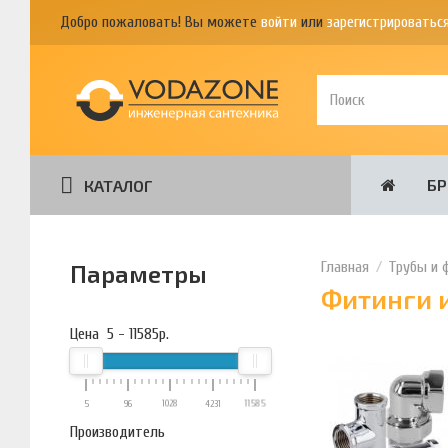
Добро пожаловать! Вы можете
войти
или
зарегистрироватьс
Б
КАТАЛОГ
Трубы и 
Параметры
Фитинги 
Цена
5
-
11585
р.
5
96
1028
4231
11585
Производитель