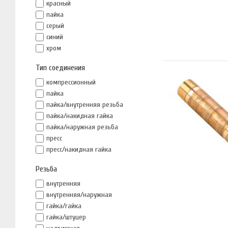
красный
пайка
серый
синий
хром
Тип соединения
компрессионный
пайка
пайка/внутренняя резьба
пайка/накидная гайка
пайка/наружная резьба
пресс
пресс/накидная гайка
Резьба
внутренняя
внутренняя/наружная
гайка/гайка
гайка/штуцер