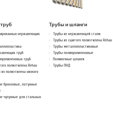
 труб
Трубы и шланги
рированных нержавеющих
Трубы из нержавеющей стали
Трубы из сшитого полиэтилена Rehau
аллопластика
Трубы металлопластиковые
жавеющих труб
Трубы полипропиленовые
ипропиленовых труб
Поливочные шланги
того полиэтилена Rehau
Трубы ПНД
 из полиэтилена низкого
ые бронзовые, латунные
)
ые чугунные для стальных