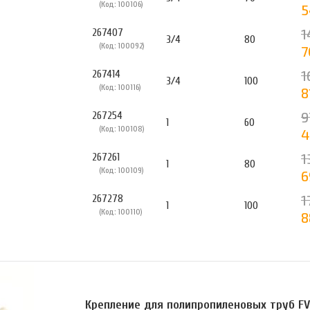
(Код: 100106)
5
1
267407
3/4
80
(Код: 100092)
7
1
267414
3/4
100
(Код: 100116)
8
9
267254
1
60
(Код: 100108)
4
1
267261
1
80
(Код: 100109)
6
1
267278
1
100
(Код: 100110)
8
Крепление для полипропиленовых труб FV