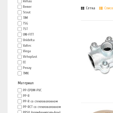
Rehau
Remer
Сетка
Списо
Stout
TIM
TSG
TST
UNI-FITT
Unidelta
Valtec
Viega
Virhoplast
ЕЕ
Рехау
ТМК
Материал
PP-EPDM-PVC
PP-R
PP-R со стекловолокном
PP-RCT со стекловолокном
PPSU (полифенилсульфон)