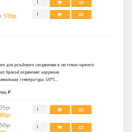
.
510р.
чен для резьбового соединения в системах горячего
ал: бронзаСоединение: наружная
мальная температура: 120°С...
ена, ₽
05р.
80р.
50р.