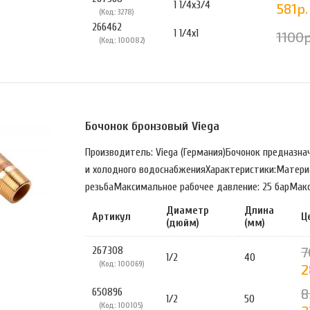
1 1/4х3/4
581р.
(Код: 3278)
266462
1 1/4х1
1100р
(Код: 100082)
Бочонок бронзовый Viega
Производитель: Viega (Германия)Бочонок предназна
и холодного водоснабженияХарактеристики:Матери
резьбаМаксимальное рабочее давление: 25 барМакси
Диаметр
Длина
Артикул
Ц
(дюйм)
(мм)
7
267308
1/2
40
(Код: 100069)
2
8
650896
1/2
50
(Код: 100105)