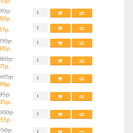
70р.
70р.
80р.
17р.
210р.
80р.
360р.
71р.
405р.
99р.
95р.
35р.
000р.
55р.
150р.