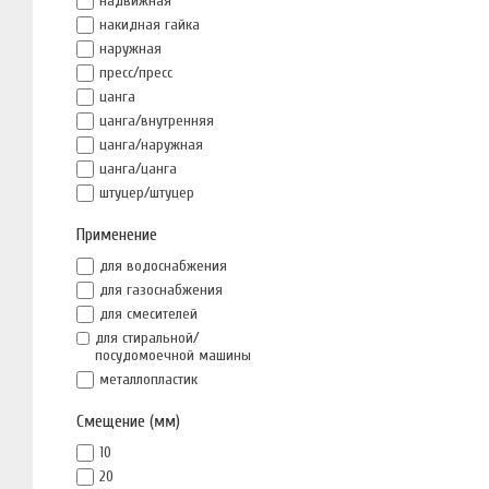
надвижная
накидная гайка
наружная
пресс/пресс
цанга
цанга/внутренняя
цанга/наружная
цанга/цанга
штуцер/штуцер
Применение
для водоснабжения
для газоснабжения
для смесителей
для стиральной/
посудомоечной машины
металлопластик
Смещение (мм)
10
20