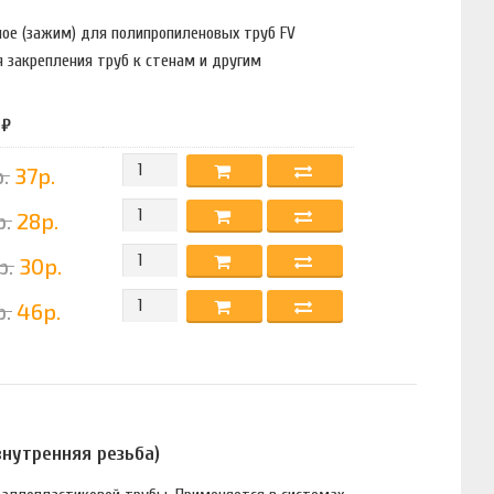
рное (зажим) для полипропиленовых труб FV
 закрепления труб к стенам и другим
 ₽
.
37р.
р.
28р.
р.
30р.
р.
46р.
внутренняя резьба)