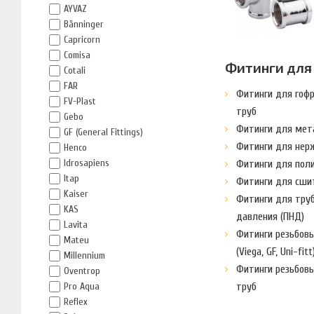
AYVAZ
Bänninger
Capricorn
Comisa
Фитинги для
Cotali
FAR
Фитинги для гоф
FV-Plast
труб
Gebo
Фитинги для мет
GF (General Fittings)
Фитинги для нер
Henco
Idrosapiens
Фитинги для пол
Itap
Фитинги для сши
Kaiser
Фитинги для труб
KAS
давления (ПНД)
Lavita
Фитинги резьбов
Mateu
(Viega, GF, Uni-fitt
Millennium
Фитинги резьбов
Oventrop
труб
Pro Aqua
Reflex