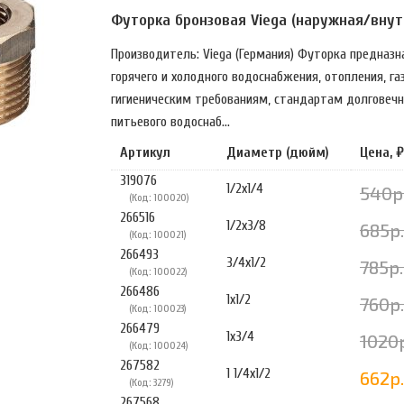
Футорка бронзовая Viega (наружная/внут
Производитель: Viega (Германия) Футорка предназн
горячего и холодного водоснабжения, отопления, г
гигиеническим требованиям, стандартам долговечн
питьевого водоснаб...
Артикул
Диаметр (дюйм)
Цена, ₽
319076
1/2х1/4
540р
(Код: 100020)
266516
1/2х3/8
685р.
(Код: 100021)
266493
3/4х1/2
785р.
(Код: 100022)
266486
1х1/2
760р.
(Код: 100023)
266479
1х3/4
1020р
(Код: 100024)
267582
1 1/4х1/2
662р.
(Код: 3279)
267568