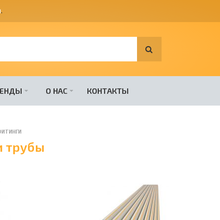
я
.
РЕНДЫ
О НАС
КОНТАКТЫ
фитинги
и трубы