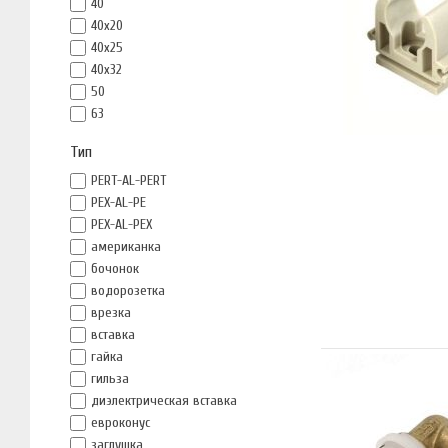
40
40x20
40x25
40x32
50
63
Тип
PERT-AL-PERT
PEX-AL-PE
PEX-AL-PEX
американка
бочонок
водорозетка
врезка
вставка
гайка
гильза
диэлектрическая вставка
евроконус
заглушка