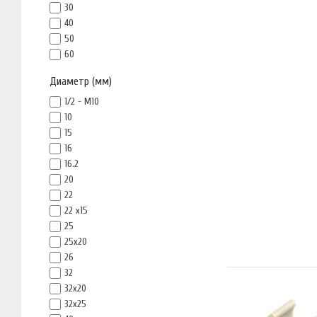
30
40
50
60
Диаметр (мм)
1/2 - М10
10
15
16
16.2
20
22
22 х15
25
25x20
26
32
32x20
32x25