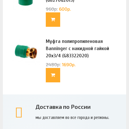
(G8270G2015)
960
р.
600
р.
Муфта полипропиленовая
Banninger с накидной гайкой
20х3/4 (G83322020)
2480
р.
1690
р.
Доставка по России
мы доставляем во все города и регионы.