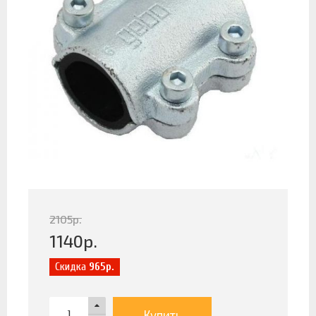
2105
р.
1140
р.
Скидка
965р.
Купить