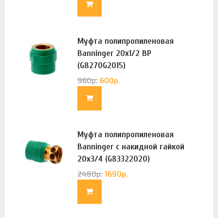
Муфта полипропиленовая
Banninger 20х1/2 ВР
(G8270G2015)
960
р.
600
р.
Муфта полипропиленовая
Banninger с накидной гайкой
20х3/4 (G83322020)
2480
р.
1690
р.