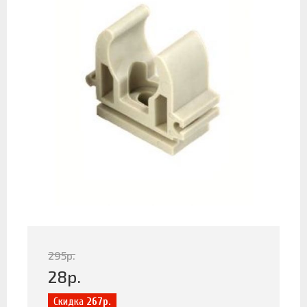
295
р.
28
р.
Скидка
267р.