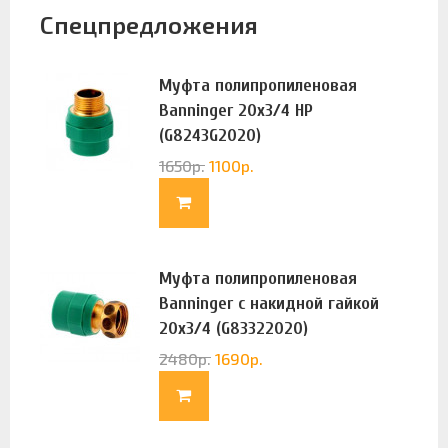
Спецпредложения
Муфта полипропиленовая
Banninger 20х3/4 НР
(G8243G2020)
1650
р.
1100
р.
Муфта полипропиленовая
Banninger с накидной гайкой
20х3/4 (G83322020)
2480
р.
1690
р.