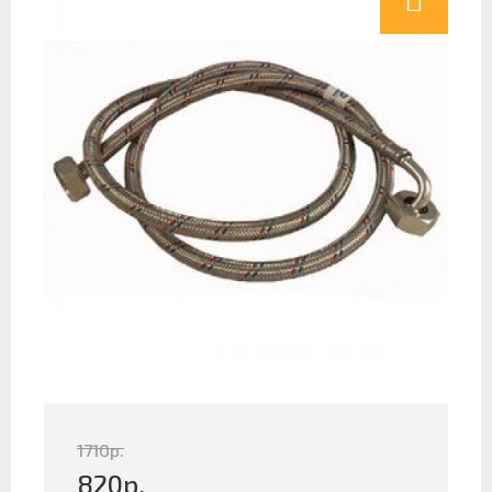
1710
р.
820
р.