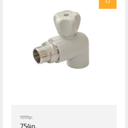
1595
р.
754
р.