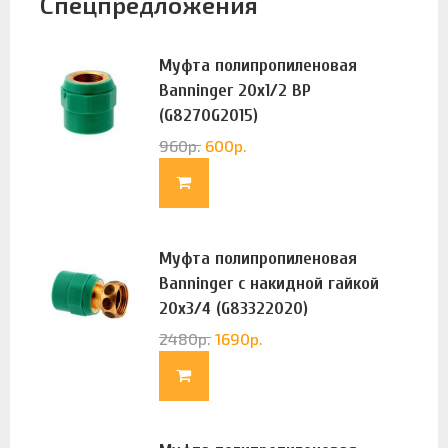
Спецпредложения
Муфта полипропиленовая
Banninger 20х1/2 ВР
(G8270G2015)
960
р.
600
р.
Муфта полипропиленовая
Banninger с накидной гайкой
20х3/4 (G83322020)
2480
р.
1690
р.