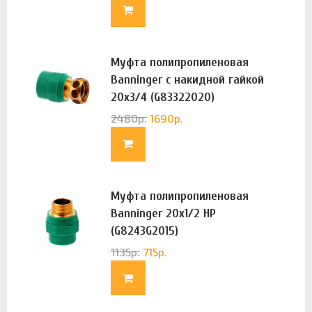
Муфта полипропиленовая
Banninger с накидной гайкой
20х3/4 (G83322020)
2480
р.
1690
р.
Муфта полипропиленовая
Banninger 20х1/2 НР
(G8243G2015)
1135
р.
715
р.