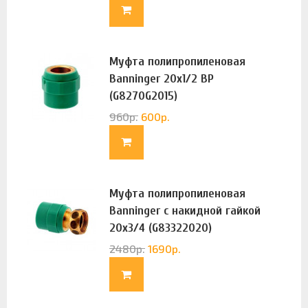
Муфта полипропиленовая
Banninger 20х1/2 ВР
(G8270G2015)
960
р.
600
р.
Муфта полипропиленовая
Banninger с накидной гайкой
20х3/4 (G83322020)
2480
р.
1690
р.