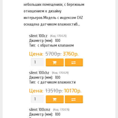
небольших помещениях, с бережным
отношением к дизайну
интерьеров.Модель с индексом CHZ
оснащена датчиком влажностиВ...
silent 100cz
(Код: 170025)
Диаметр (мм):
100
Тип:
с обратным клапаном
Цена:
5700р.
3760р.
silent 100chz
(Код: 170029)
Диаметр (мм):
100
Тип:
с датчиком влажности
Цена:
13510р.
10170р.
silent 100cmz
(Код: 170076)
Диаметр (мм):
100