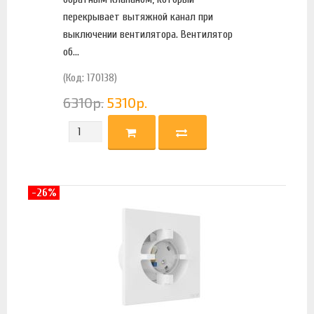
перекрывает вытяжной канал при
выключении вентилятора. Вентилятор
об...
(Код: 170138)
6310
р.
5310
р.
-26%